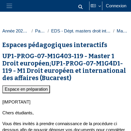
Passer au contenu principal
Connexion
Activer/désactiver la saisie
Panneau latéral
Année 2023-2024
Paris 1
EDS - Dépt. masters droit intern. europ.
Masters
Espaces pédagogiques interactifs
UP1-PROG-07-M1G403-119 - Master 1
Droit européen;UP1-PROG-07-M1G4D1-
119 - M1 Droit européen et international
des affaires (Bucarest)
Espace en préparation
[IMPORTANT]
Chers étudiants,
Vous êtes invités à prendre connaissance de la procédure ci
dessous afin de pouvoir déposer vos documents pour compléter