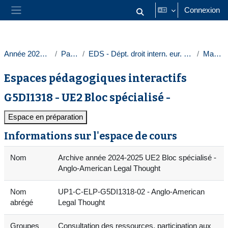
Passer au contenu principal
Connexion
Activer/désactiver la saisie
Panneau latéral
Année 2024-2025
Paris 1
EDS - Dépt. droit intern. eur. & comparé
Masters
Espaces pédagogiques interactifs
G5DI1318 - UE2 Bloc spécialisé -
Espace en préparation
Informations sur l'espace de cours
Nom
Archive année 2024-2025 UE2 Bloc spécialisé -
Anglo-American Legal Thought
Nom
UP1-C-ELP-G5DI1318-02 - Anglo-American
abrégé
Legal Thought
Groupes
Consultation des ressources, participation aux