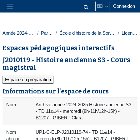
Passer au contenu principal
Connexion
Activer/désactiver la saisie
Panneau latéral
Année 2024-2025
Paris 1
École d'histoire de la Sorbonne
Licences
Espaces pédagogiques interactifs
J2010119 - Histoire ancienne S3 - Cours
magistral
Espace en préparation
Informations sur l'espace de cours
Nom
Archive année 2024-2025 Histoire ancienne S3
- TD 11&14 - mercredi (8h-11h/12h-15h) -
B1207 - GIBERT Clara
Nom
UP1-C-ELP-J2010119-74 - TD 11&14 -
abrégé
mercredi (8h-11h/12h-15h) - B1207 - GIBERT