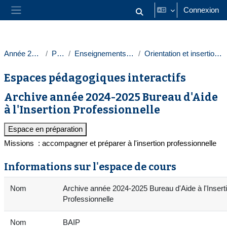
Passer au contenu principal
Connexion
Activer/désactiver la saisie
Panneau latéral
Année 2024-2025
Paris 1
Enseignements transversaux
Orientation et insertion professionnelle
Espaces pédagogiques interactifs
Archive année 2024-2025 Bureau d'Aide
à l'Insertion Professionnelle
Espace en préparation
Missions : accompagner et préparer à l'insertion professionnelle
Informations sur l'espace de cours
Nom
Archive année 2024-2025 Bureau d'Aide à l'Insert
Professionnelle
Nom
BAIP