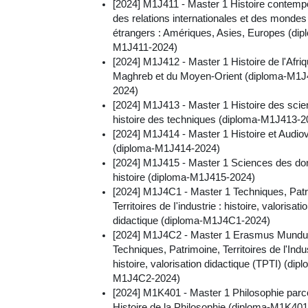
[2024] M1J411 - Master 1 Histoire contemp
des relations internationales et des mondes
étrangers : Amériques, Asies, Europes (dip
M1J411-2024)
[2024] M1J412 - Master 1 Histoire de l'Afriq
Maghreb et du Moyen-Orient (diploma-M1J
2024)
[2024] M1J413 - Master 1 Histoire des scie
histoire des techniques (diploma-M1J413-2
[2024] M1J414 - Master 1 Histoire et Audiov
(diploma-M1J414-2024)
[2024] M1J415 - Master 1 Sciences des do
histoire (diploma-M1J415-2024)
[2024] M1J4C1 - Master 1 Techniques, Patr
Territoires de I'industrie : histoire, valorisati
didactique (diploma-M1J4C1-2024)
[2024] M1J4C2 - Master 1 Erasmus Mund
Techniques, Patrimoine, Territoires de l'Indus
histoire, valorisation didactique (TPTI) (dip
M1J4C2-2024)
[2024] M1K401 - Master 1 Philosophie parc
Histoire de la Philosophie (diploma-M1K40