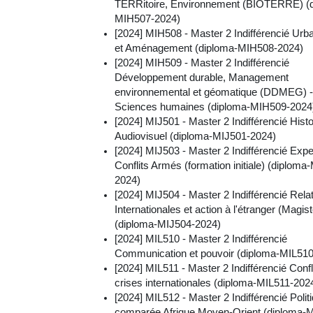
TERRitoire, Environnement (BIOTERRE) (
MIH507-2024)
[2024] MIH508 - Master 2 Indifférencié Ur
et Aménagement (diploma-MIH508-2024)
[2024] MIH509 - Master 2 Indifférencié
Développement durable, Management
environnemental et géomatique (DDMEG) -
Sciences humaines (diploma-MIH509-2024
[2024] MIJ501 - Master 2 Indifférencié Histo
Audiovisuel (diploma-MIJ501-2024)
[2024] MIJ503 - Master 2 Indifférencié Expe
Conflits Armés (formation initiale) (diploma
2024)
[2024] MIJ504 - Master 2 Indifférencié Rela
Internationales et action à l'étranger (Magis
(diploma-MIJ504-2024)
[2024] MIL510 - Master 2 Indifférencié
Communication et pouvoir (diploma-MIL51
[2024] MIL511 - Master 2 Indifférencié Confli
crises internationales (diploma-MIL511-202
[2024] MIL512 - Master 2 Indifférencié Polit
comparée Afrique Moyen-Orient (diploma-