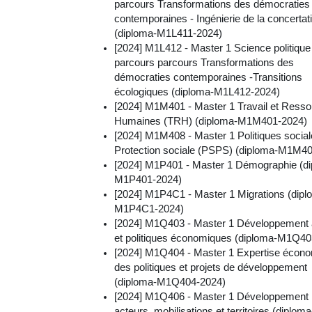
parcours Transformations des démocraties
contemporaines - Ingénierie de la concertat
(diploma-M1L411-2024)
[2024] M1L412 - Master 1 Science politique
parcours parcours Transformations des
démocraties contemporaines -Transitions
écologiques (diploma-M1L412-2024)
[2024] M1M401 - Master 1 Travail et Ress
Humaines (TRH) (diploma-M1M401-2024)
[2024] M1M408 - Master 1 Politiques social
Protection sociale (PSPS) (diploma-M1M4
[2024] M1P401 - Master 1 Démographie (d
M1P401-2024)
[2024] M1P4C1 - Master 1 Migrations (dipl
M1P4C1-2024)
[2024] M1Q403 - Master 1 Développement 
et politiques économiques (diploma-M1Q40
[2024] M1Q404 - Master 1 Expertise écon
des politiques et projets de développement
(diploma-M1Q404-2024)
[2024] M1Q406 - Master 1 Développement l
acteurs, mobilisations et territoires (diploma