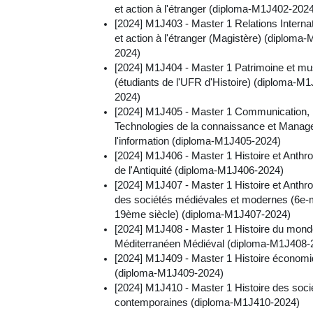
et action à l'étranger (diploma-M1J402-202
[2024] M1J403 - Master 1 Relations Interna
et action à l'étranger (Magistère) (diploma
2024)
[2024] M1J404 - Master 1 Patrimoine et m
(étudiants de l'UFR d'Histoire) (diploma-M
2024)
[2024] M1J405 - Master 1 Communication,
Technologies de la connaissance et Mana
l'information (diploma-M1J405-2024)
[2024] M1J406 - Master 1 Histoire et Anthro
de l'Antiquité (diploma-M1J406-2024)
[2024] M1J407 - Master 1 Histoire et Anthro
des sociétés médiévales et modernes (6e-m
19ème siècle) (diploma-M1J407-2024)
[2024] M1J408 - Master 1 Histoire du mon
Méditerranéen Médiéval (diploma-M1J408-
[2024] M1J409 - Master 1 Histoire économ
(diploma-M1J409-2024)
[2024] M1J410 - Master 1 Histoire des soci
contemporaines (diploma-M1J410-2024)