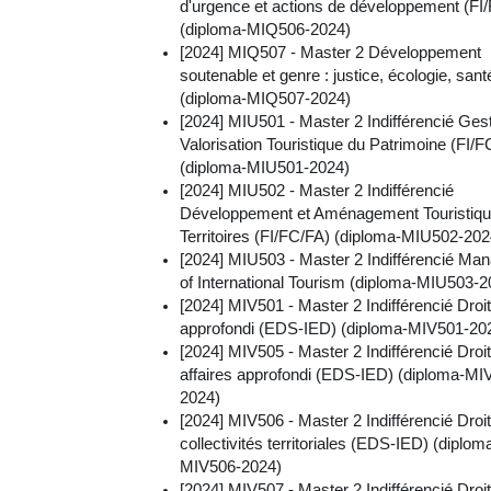
d'urgence et actions de développement (FI
(diploma-MIQ506-2024)
[2024] MIQ507 - Master 2 Développement
soutenable et genre : justice, écologie, sant
(diploma-MIQ507-2024)
[2024] MIU501 - Master 2 Indifférencié Gest
Valorisation Touristique du Patrimoine (FI/F
(diploma-MIU501-2024)
[2024] MIU502 - Master 2 Indifférencié
Développement et Aménagement Touristiqu
Territoires (FI/FC/FA) (diploma-MIU502-202
[2024] MIU503 - Master 2 Indifférencié M
of International Tourism (diploma-MIU503-2
[2024] MIV501 - Master 2 Indifférencié Droit
approfondi (EDS-IED) (diploma-MIV501-20
[2024] MIV505 - Master 2 Indifférencié Droi
affaires approfondi (EDS-IED) (diploma-MI
2024)
[2024] MIV506 - Master 2 Indifférencié Droi
collectivités territoriales (EDS-IED) (diplom
MIV506-2024)
[2024] MIV507 - Master 2 Indifférencié Droit