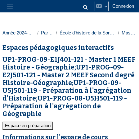
Passer au contenu principal
Connexion
Activer/désactiver la saisie
Panneau latéral
Année 2024-2025
Paris 1
École d'histoire de la Sorbonne
Masters
Espaces pédagogiques interactifs
UP1-PROG-09-E1J401-121 - Master 1 MEEF
Histoire - Géographie;UP1-PROG-09-
E2J501-121 - Master 2 MEEF Second degré
Histoire-Géographie;UP1-PROG-09-
U5J501-119 - Préparation à l'agrégation
d'Histoire;UP1-PROG-08-U5H501-119 -
Préparation à l'agrégation de
Géographie
Espace en préparation
Informations sur l'espace de cours