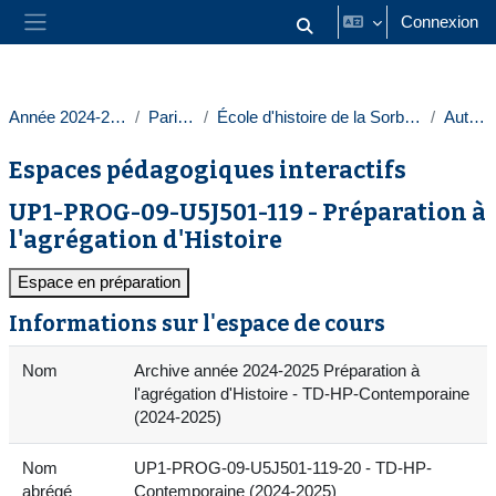
Passer au contenu principal
Connexion
Activer/désactiver la saisie
Panneau latéral
Année 2024-2025
Paris 1
École d'histoire de la Sorbonne
Autres
Espaces pédagogiques interactifs
UP1-PROG-09-U5J501-119 - Préparation à
l'agrégation d'Histoire
Espace en préparation
Informations sur l'espace de cours
Nom
Archive année 2024-2025 Préparation à
l'agrégation d'Histoire - TD-HP-Contemporaine
(2024-2025)
Nom
UP1-PROG-09-U5J501-119-20 - TD-HP-
abrégé
Contemporaine (2024-2025)