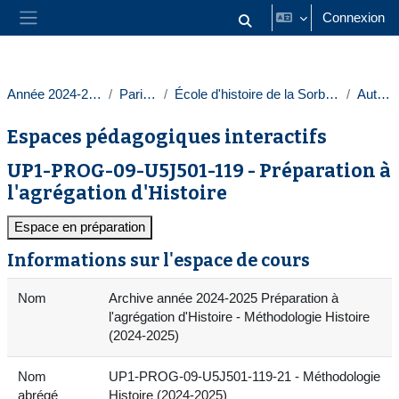
Passer au contenu principal
Connexion
Activer/désactiver la saisie
Panneau latéral
Année 2024-2025
Paris 1
École d'histoire de la Sorbonne
Autres
Espaces pédagogiques interactifs
UP1-PROG-09-U5J501-119 - Préparation à
l'agrégation d'Histoire
Espace en préparation
Informations sur l'espace de cours
Nom
Archive année 2024-2025 Préparation à
l'agrégation d'Histoire - Méthodologie Histoire
(2024-2025)
Nom
UP1-PROG-09-U5J501-119-21 - Méthodologie
abrégé
Histoire (2024-2025)