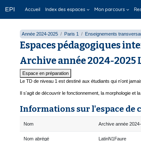
Passer au contenu principal
EPI
Accueil
Index des espaces
Mon parcours
Re
Année 2024-2025
Paris 1
Enseignements transversa
Espaces pédagogiques inte
Archive année 2024-2025 La
Espace en préparation
Le TD de niveau 1 est destiné aux étudiants qui n'ont jamais é
Il s'agit de découvrir le fonctionnement, la morphologie et 
Informations sur l'espace de 
Nom
Archive année 2024-
Nom abrégé
LatinN1Faure