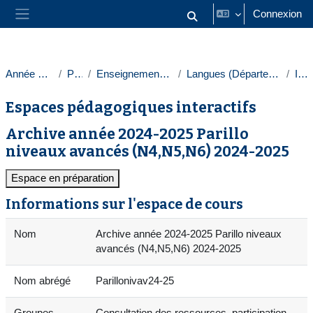
Passer au contenu principal
Connexion
Activer/désactiver la saisie
Panneau latéral
Année 2024-2025
Paris 1
Enseignements transversaux
Langues (Département des langues)
Italien
Espaces pédagogiques interactifs
Archive année 2024-2025 Parillo
niveaux avancés (N4,N5,N6) 2024-2025
Espace en préparation
Informations sur l'espace de cours
Nom
Archive année 2024-2025 Parillo niveaux
avancés (N4,N5,N6) 2024-2025
Nom abrégé
Parillonivav24-25
Groupes
Consultation des ressources, participation