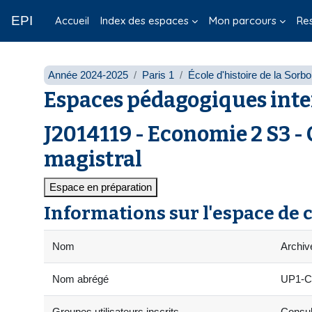
Passer au contenu principal
EPI
Accueil
Index des espaces
Mon parcours
Re
Année 2024-2025
Paris 1
École d'histoire de la Sorb
Espaces pédagogiques inte
J2014119 - Economie 2 S3 -
magistral
Espace en préparation
Informations sur l'espace de 
Nom
Archiv
Nom abrégé
UP1-C
Groupes utilisateurs inscrits
Consult