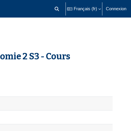
Français ‎(fr)‎
Connexion
Activer/désactiver la saisie de recherch
omie 2 S3 - Cours