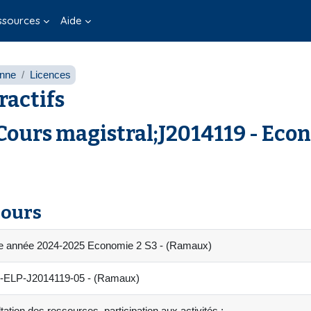
ssources
Aide
onne
Licences
ractifs
 Cours magistral;J2014119 - Econ
cours
e année 2024-2025 Economie 2 S3 - (Ramaux)
-ELP-J2014119-05 - (Ramaux)
ation des ressources, participation aux activités :