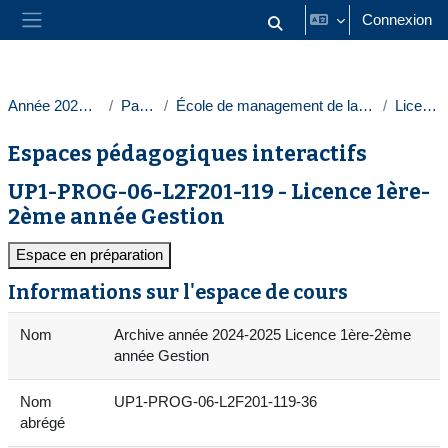
Passer au contenu principal
Connexion
Activer/désactiver la saisie
Panneau latéral
Année 2024-2025
Paris 1
École de management de la Sorbonne
Licences
Espaces pédagogiques interactifs
UP1-PROG-06-L2F201-119 - Licence 1ère-
2ème année Gestion
Espace en préparation
Informations sur l'espace de cours
Nom
Archive année 2024-2025 Licence 1ère-2ème
année Gestion
Nom
UP1-PROG-06-L2F201-119-36
abrégé