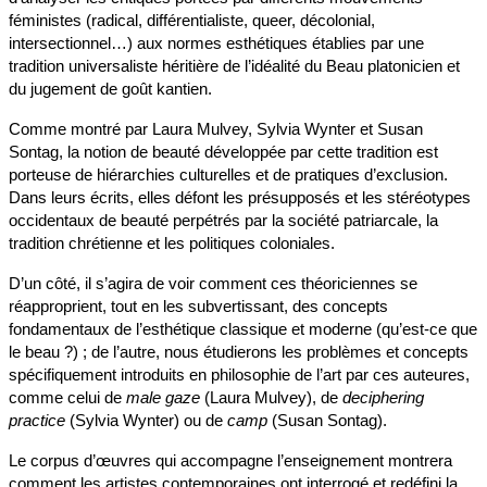
féministes (radical, différentialiste, queer, décolonial,
intersectionnel…) aux normes esthétiques établies par une
tradition universaliste héritière de l’idéalité du Beau platonicien et
du jugement de goût kantien.
Comme montré par Laura Mulvey, Sylvia Wynter et Susan
Sontag, la notion de beauté développée par cette tradition est
porteuse de hiérarchies culturelles et de pratiques d’exclusion.
Dans leurs écrits, elles défont les présupposés et les stéréotypes
occidentaux de beauté perpétrés par la société patriarcale, la
tradition chrétienne et les politiques coloniales.
D’un côté, il s’agira de voir comment ces théoriciennes se
réapproprient, tout en les subvertissant, des concepts
fondamentaux de l’esthétique classique et moderne (qu’est-ce que
le beau ?) ; de l’autre, nous étudierons les problèmes et concepts
spécifiquement introduits en philosophie de l’art par ces auteures,
comme celui de
male gaze
(Laura Mulvey), de
deciphering
practice
(Sylvia Wynter) ou de
camp
(Susan Sontag).
Le corpus d’œuvres qui accompagne l’enseignement montrera
comment les artistes contemporaines ont interrogé et redéfini la