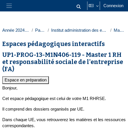
Passer au contenu principal
Connexion
Activer/désactiver la saisie
Panneau latéral
Année 2024-2025
Paris 1
Institut administration des entreprises
Masters
Espaces pédagogiques interactifs
UP1-PROG-13-M1N406-119 - Master 1 RH
et responsabilité sociale de l'entreprise
(FA)
Espace en préparation
Bonjour,
Cet espace pédagogique est celui de votre M1 RHRSE.
Il comprend des dossiers organisés par UE.
Dans chaque UE, vous retrouverez les matières et les ressources
correspondantes.