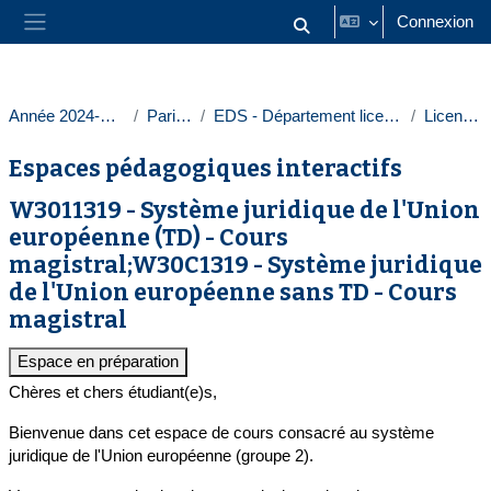
Passer au contenu principal
Connexion
Activer/désactiver la saisie
Panneau latéral
Année 2024-2025
Paris 1
EDS - Département licences
Licences
Espaces pédagogiques interactifs
W3011319 - Système juridique de l'Union
européenne (TD) - Cours
magistral;W30C1319 - Système juridique
de l'Union européenne sans TD - Cours
magistral
Espace en préparation
Chères et chers étudiant(e)s,
Bienvenue dans cet espace de cours consacré au système
juridique de l'Union européenne (groupe 2).