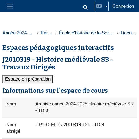
Passer au contenu principal
Connexion
Activer/désactiver la saisie
Panneau latéral
Année 2024-2025
Paris 1
École d'histoire de la Sorbonne
Licences
Espaces pédagogiques interactifs
J2010319 - Histoire médiévale S3 -
Travaux Dirigés
Espace en préparation
Informations sur l'espace de cours
Nom
Archive année 2024-2025 Histoire médiévale S3
- TD 9
Nom
UP1-C-ELP-J2010319-121 - TD 9
abrégé