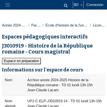
Passer au contenu principal
Connexion
Activer/désactiver la saisie
Panneau latéral
Année 2024-2025
Paris 1
École d'histoire de la Sorbonne
Licences
Espaces pédagogiques interactifs
J3010919 - Histoire de la République
romaine - Cours magistral
Espace en préparation
Informations sur l'espace de cours
Nom
Archive année 2024-2025 Histoire de la
République romaine - TD 01 lundi 13h-15h
Jean-Claude Lacam
Nom
UP1-C-ELP-J3010919-14 - TD 01 lundi 13h-15h
abrégé
Jean-Claude Lacam