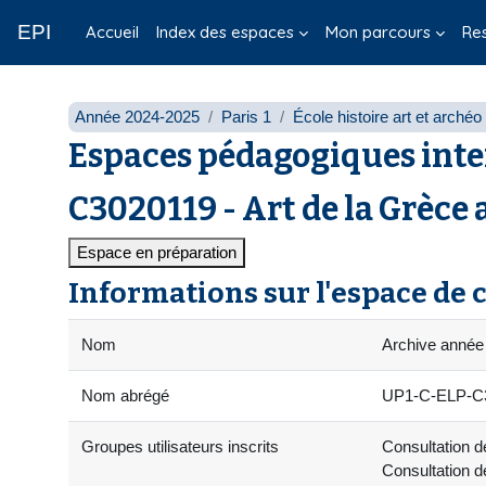
Passer au contenu principal
EPI
Accueil
Index des espaces
Mon parcours
Re
Année 2024-2025
Paris 1
École histoire art et arché
Espaces pédagogiques inte
C3020119 - Art de la Grèce 
Espace en préparation
Informations sur l'espace de 
Nom
Archive année 
Nom abrégé
UP1-C-ELP-C30
Groupes utilisateurs inscrits
Consultation de
Consultation d