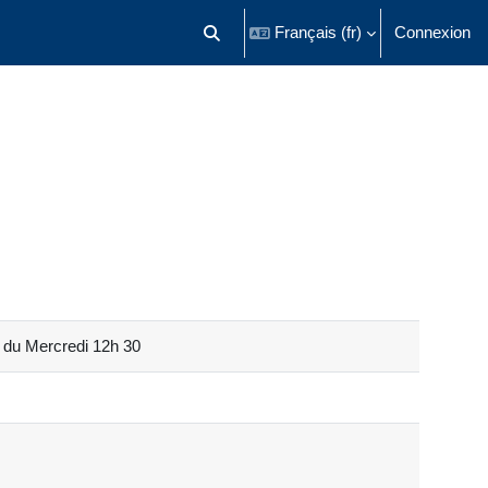
Français ‎(fr)‎
Connexion
Activer/désactiver la saisie de recherch
D du Mercredi 12h 30