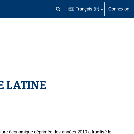
Français ‎(fr)‎
Connexion
Activer/désactiver la saisie de recherch
E LATINE
ture économique déprimée des années 2010 a fragilisé le