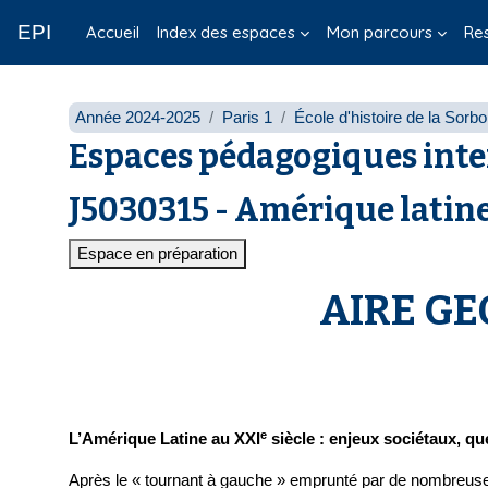
Passer au contenu principal
EPI
Accueil
Index des espaces
Mon parcours
Re
Année 2024-2025
Paris 1
École d'histoire de la Sorb
Espaces pédagogiques inte
J5030315 - Amérique latine
Espace en préparation
AIRE GE
e
L’Amérique Latine au XXI
siècle : enjeux sociétaux, q
Après le « tournant à gauche » emprunté par de nombreuse