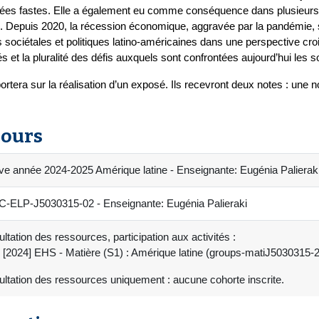
es fastes. Elle a également eu comme conséquence dans plusieurs pay
. Depuis 2020, la récession économique, aggravée par la pandémie, s'
sociétales et politiques latino-américaines dans une perspective cr
s et la pluralité des défis auxquels sont confrontées aujourd’hui les s
portera sur la réalisation d’un exposé. Ils recevront deux notes : une 
cours
ve année 2024-2025 Amérique latine - Enseignante: Eugénia Palierak
-ELP-J5030315-02 - Enseignante: Eugénia Palieraki
ltation des ressources, participation aux activités :
[2024] EHS - Matière (S1) : Amérique latine (groups-matiJ5030315-
ltation des ressources uniquement : aucune cohorte inscrite.