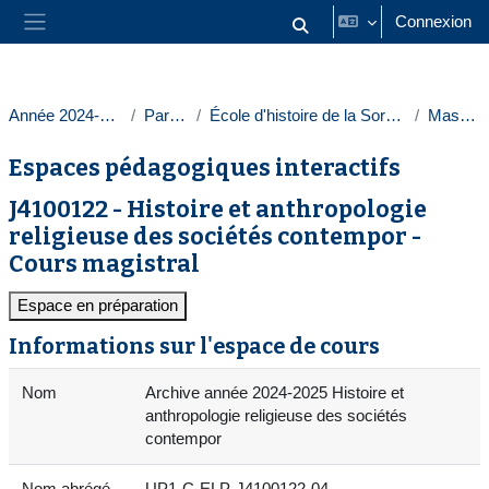
Passer au contenu principal
Connexion
Activer/désactiver la saisie
Panneau latéral
Année 2024-2025
Paris 1
École d'histoire de la Sorbonne
Masters
Espaces pédagogiques interactifs
J4100122 - Histoire et anthropologie
religieuse des sociétés contempor -
Cours magistral
Espace en préparation
Informations sur l'espace de cours
Nom
Archive année 2024-2025 Histoire et
anthropologie religieuse des sociétés
contempor
Nom abrégé
UP1-C-ELP-J4100122-04