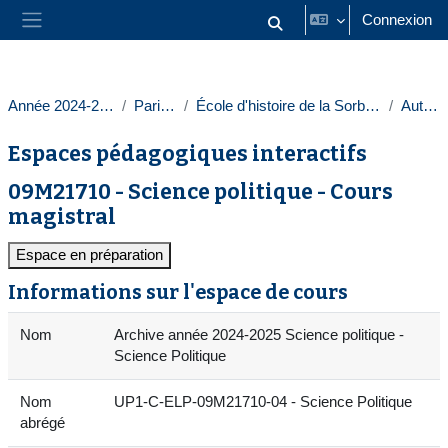
Passer au contenu principal
Connexion
Activer/désactiver la saisie
Panneau latéral
Année 2024-2025
Paris 1
École d'histoire de la Sorbonne
Autres
Espaces pédagogiques interactifs
09M21710 - Science politique - Cours
magistral
Espace en préparation
Informations sur l'espace de cours
Nom
Archive année 2024-2025 Science politique -
Science Politique
Nom
UP1-C-ELP-09M21710-04 - Science Politique
abrégé