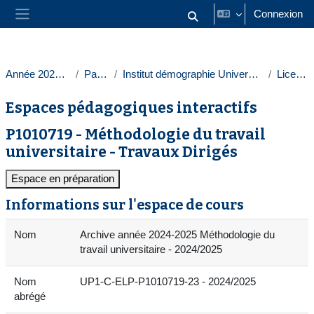
Passer au contenu principal
Connexion
Activer/désactiver la saisie
Panneau latéral
Année 2024-2025
Paris 1
Institut démographie Université Paris 1
Licences
Espaces pédagogiques interactifs
P1010719 - Méthodologie du travail
universitaire - Travaux Dirigés
Espace en préparation
Informations sur l'espace de cours
Nom
Archive année 2024-2025 Méthodologie du
travail universitaire - 2024/2025
Nom
UP1-C-ELP-P1010719-23 - 2024/2025
abrégé