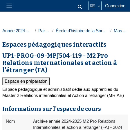
Passer au contenu principal
Connexion
Activer/désactiver la saisie
Panneau latéral
Année 2024-2025
Paris 1
École d'histoire de la Sorbonne
Masters
Espaces pédagogiques interactifs
UP1-PROG-09-MPJ504-119 - M2 Pro
Relations Internationales et action à
l'étranger (FA)
Espace en préparation
Espace pédagogique et administratif dédié aux apprenti.es du
Master 2 Relations internationales et Action à l'étranger (MRIAE)
Informations sur l'espace de cours
Nom
Archive année 2024-2025 M2 Pro Relations
Internationales et action à l'étranger (FA) - 2024