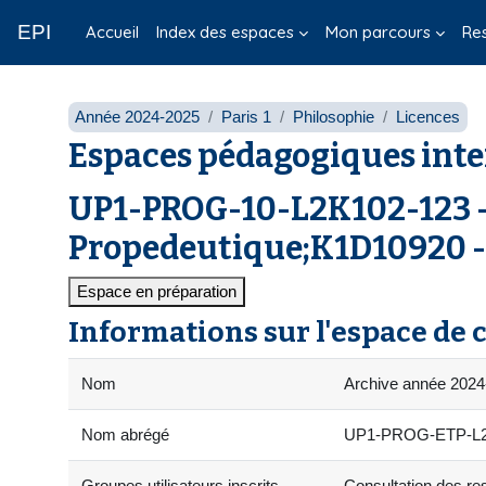
Passer au contenu principal
EPI
Accueil
Index des espaces
Mon parcours
Re
Année 2024-2025
Paris 1
Philosophie
Licences
Espaces pédagogiques inte
UP1-PROG-10-L2K102-123 - 
Propedeutique;K1D10920 - H
Espace en préparation
Informations sur l'espace de 
Nom
Archive année 2024-2
Nom abrégé
UP1-PROG-ETP-L2K102
Groupes utilisateurs inscrits
Consultation des res