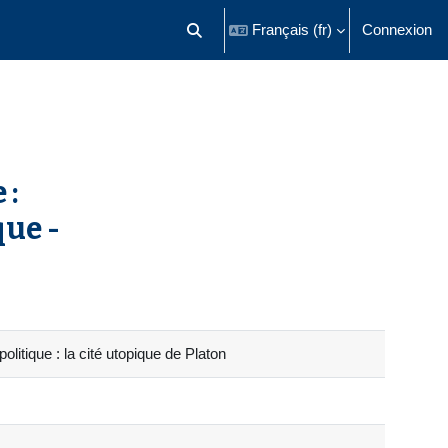
Français ‎(fr)‎
Connexion
Activer/désactiver la saisie de recherch
 :
que -
litique : la cité utopique de Platon