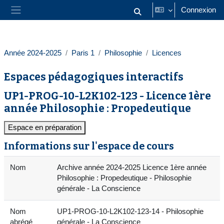
Passer au contenu principal
Connexion
Activer/désactiver la saisie
Panneau latéral
Année 2024-2025
Paris 1
Philosophie
Licences
Espaces pédagogiques interactifs
UP1-PROG-10-L2K102-123 - Licence 1ère
année Philosophie : Propedeutique
Espace en préparation
Informations sur l'espace de cours
Nom
Archive année 2024-2025 Licence 1ère année
Philosophie : Propedeutique - Philosophie
générale - La Conscience
Nom
UP1-PROG-10-L2K102-123-14 - Philosophie
abrégé
générale - La Conscience