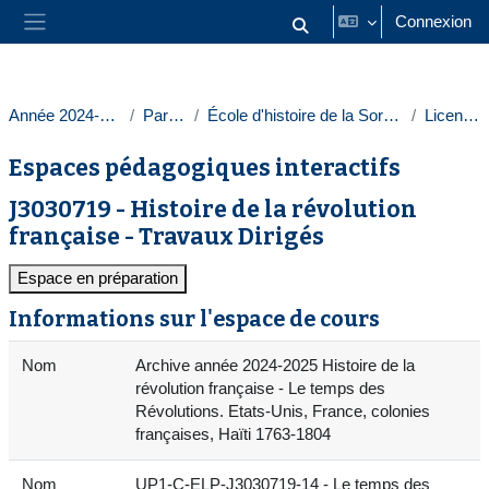
Passer au contenu principal
Connexion
Activer/désactiver la saisie
Panneau latéral
Année 2024-2025
Paris 1
École d'histoire de la Sorbonne
Licences
Espaces pédagogiques interactifs
J3030719 - Histoire de la révolution
française - Travaux Dirigés
Espace en préparation
Informations sur l'espace de cours
Nom
Archive année 2024-2025 Histoire de la
révolution française - Le temps des
Révolutions. Etats-Unis, France, colonies
françaises, Haïti 1763-1804
Nom
UP1-C-ELP-J3030719-14 - Le temps des