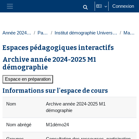
Passer au contenu principal
Connexion
Activer/désactiver la saisie
Panneau latéral
Année 2024-2025
Paris 1
Institut démographie Université Paris 1
Masters
Espaces pédagogiques interactifs
Archive année 2024-2025 M1
démographie
Espace en préparation
Informations sur l'espace de cours
Nom
Archive année 2024-2025 M1
démographie
Nom abrégé
M1démo24
Groupes
Consultation des ressources, participation