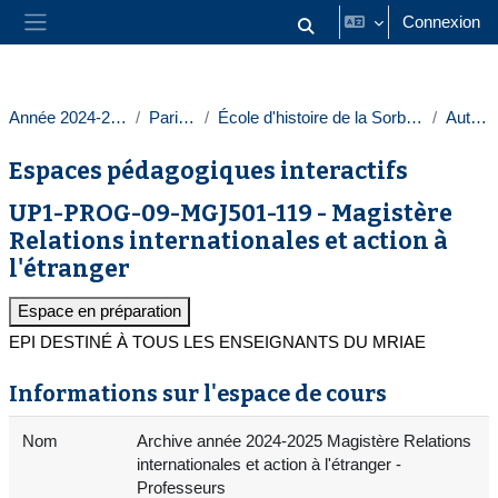
Passer au contenu principal
Connexion
Activer/désactiver la saisie
Panneau latéral
Année 2024-2025
Paris 1
École d'histoire de la Sorbonne
Autres
Espaces pédagogiques interactifs
UP1-PROG-09-MGJ501-119 - Magistère
Relations internationales et action à
l'étranger
Espace en préparation
EPI DESTINÉ À TOUS LES ENSEIGNANTS DU MRIAE
Informations sur l'espace de cours
Nom
Archive année 2024-2025 Magistère Relations
internationales et action à l'étranger -
Professeurs