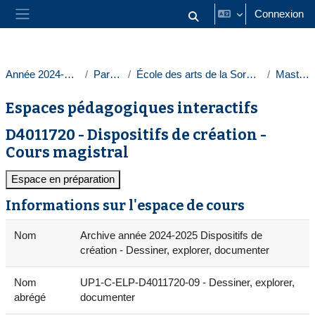
Passer au contenu principal
Connexion
Activer/désactiver la saisie
Panneau latéral
Année 2024-2025
Paris 1
École des arts de la Sorbonne
Masters
Espaces pédagogiques interactifs
D4011720 - Dispositifs de création -
Cours magistral
Espace en préparation
Informations sur l'espace de cours
Nom
Archive année 2024-2025 Dispositifs de
création - Dessiner, explorer, documenter
Nom
UP1-C-ELP-D4011720-09 - Dessiner, explorer,
abrégé
documenter