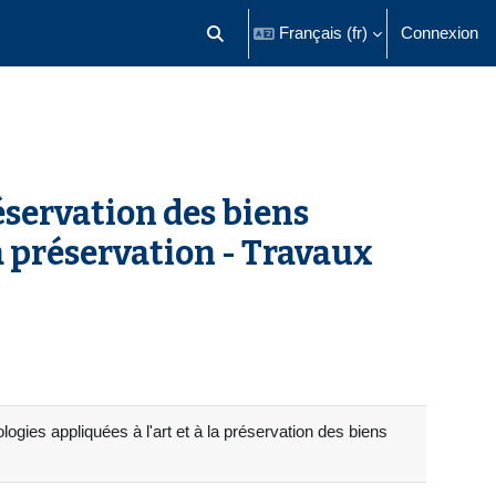
Français ‎(fr)‎
Connexion
Activer/désactiver la saisie de recherch
servation des biens
a préservation - Travaux
gies appliquées à l'art et à la préservation des biens