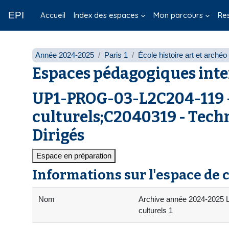
Passer au contenu principal
EPI
Accueil
Index des espaces
Mon parcours
Re
Année 2024-2025
Paris 1
École histoire art et arché
Espaces pédagogiques inte
UP1-PROG-03-L2C204-119 - 
culturels;C2040319 - Techno
Dirigés
Espace en préparation
Informations sur l'espace de 
Nom
Archive année 2024-2025 Li
culturels 1