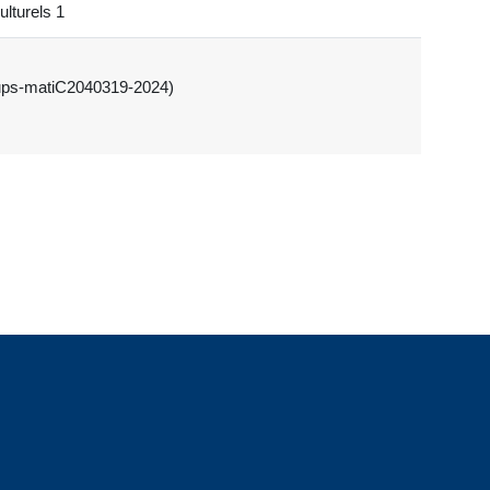
lturels 1
roups-matiC2040319-2024)