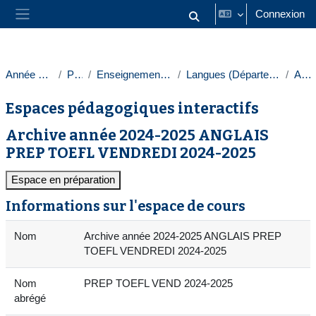
Passer au contenu principal
Connexion
Activer/désactiver la saisie
Panneau latéral
Année 2024-2025
Paris 1
Enseignements transversaux
Langues (Département des langues)
Anglais
Espaces pédagogiques interactifs
Archive année 2024-2025 ANGLAIS
PREP TOEFL VENDREDI 2024-2025
Espace en préparation
Informations sur l'espace de cours
Nom
Archive année 2024-2025 ANGLAIS PREP
TOEFL VENDREDI 2024-2025
Nom
PREP TOEFL VEND 2024-2025
abrégé