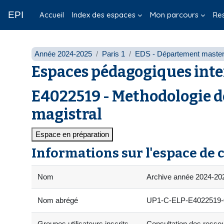
Passer au contenu principal
EPI
Accueil
Index des espaces
Mon parcours
Re
Année 2024-2025
Paris 1
EDS - Département masters
Espaces pédagogiques inte
E4022519 - Methodologie d
magistral
Espace en préparation
Informations sur l'espace de 
Nom
Archive année 2024-2025
Nom abrégé
UP1-C-ELP-E4022519-05
Groupes utilisateurs inscrits
Consultation des ressour