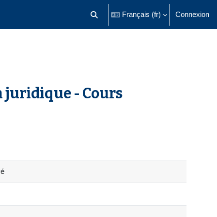
Français ‎(fr)‎
Connexion
Activer/désactiver la saisie de recherch
 juridique - Cours
vé