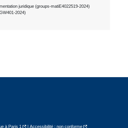
mentation juridique (groups-matiE4022519-2024)
-MGW401-2024)
e à Paris 1
|
Accessibilité : non conforme