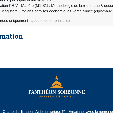
tion-PRIV - Matière (M1-S1) : Methodologie de la recherche & docu
 Magistère Droit des activités économiques 2ème année (diploma
rces uniquement : aucune cohorte inscrite.
rmation
|
Charte d'utilisation
|
Aide numérique
|
Enseigner avec le numériqu