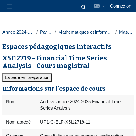
Passer au contenu principal
Connexion
Activer/désactiver la saisie
Panneau latéral
Année 2024-2025
Paris 1
Mathématiques et informatique
Masters
Espaces pédagogiques interactifs
X5I12719 - Financial Time Series
Analysis - Cours magistral
Espace en préparation
Informations sur l'espace de cours
Nom
Archive année 2024-2025 Financial Time
Series Analysis
Nom abrégé
UP1-C-ELP-X5I12719-11
Groupes
Consultation des ressources, participation