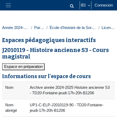
Passer au contenu principal
Connexion
Activer/désactiver la saisie
Panneau latéral
Année 2024-2025
Paris 1
École d'histoire de la Sorbonne
Licences
Espaces pédagogiques interactifs
J2010119 - Histoire ancienne S3 - Cours
magistral
Espace en préparation
Informations sur l'espace de cours
Nom
Archive année 2024-2025 Histoire ancienne S3
- TD20-Fontaine-jeudi-17h-20h-B1206
Nom
UP1-C-ELP-J2010119-90 - TD20-Fontaine-
abrégé
jeudi-17h-20h-B1206