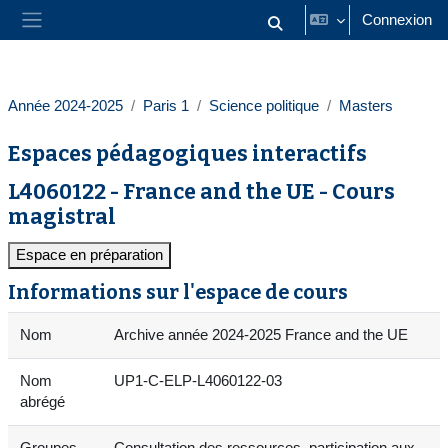
Passer au contenu principal
Connexion
Activer/désactiver la saisie
Panneau latéral
Année 2024-2025
Paris 1
Science politique
Masters
Espaces pédagogiques interactifs
L4060122 - France and the UE - Cours
magistral
Espace en préparation
Informations sur l'espace de cours
Nom
Archive année 2024-2025 France and the UE
Nom
UP1-C-ELP-L4060122-03
abrégé
Groupes
Consultation des ressources, participation aux