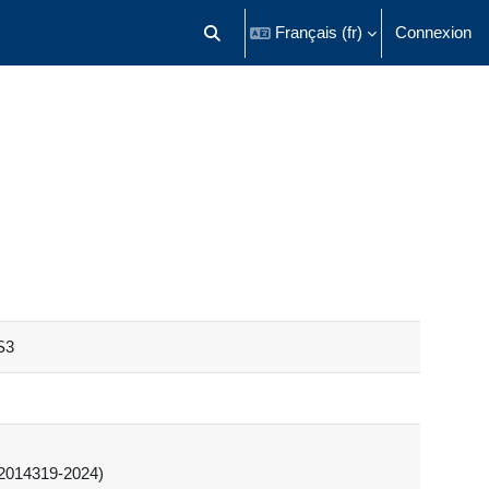
Français ‎(fr)‎
Connexion
Activer/désactiver la saisie de recherch
S3
J2014319-2024)