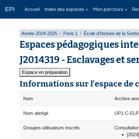
Passer au contenu principal
EPI
Accueil
Index des espaces
Mon parcours
Re
Année 2024-2025
Paris 1
École d'histoire de la Sorb
Espaces pédagogiques inte
J2014319 - Esclavages et se
Espace en préparation
Informations sur l'espace de 
Nom
Archive ann
Nom abrégé
UP1-C-ELP-J
Groupes utilisateurs inscrits
Consultation
[2024