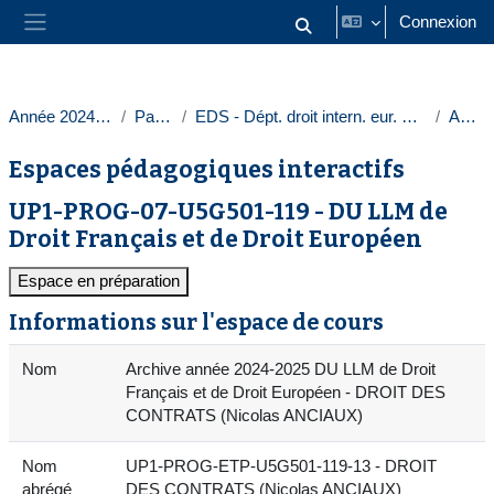
Passer au contenu principal
Connexion
Activer/désactiver la saisie
Panneau latéral
Année 2024-2025
Paris 1
EDS - Dépt. droit intern. eur. & comparé
Autres
Espaces pédagogiques interactifs
UP1-PROG-07-U5G501-119 - DU LLM de
Droit Français et de Droit Européen
Espace en préparation
Informations sur l'espace de cours
Nom
Archive année 2024-2025 DU LLM de Droit
Français et de Droit Européen - DROIT DES
CONTRATS (Nicolas ANCIAUX)
Nom
UP1-PROG-ETP-U5G501-119-13 - DROIT
abrégé
DES CONTRATS (Nicolas ANCIAUX)