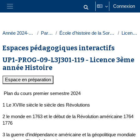
Passer au contenu principal
Connexion
Activer/désactiver la saisie
Panneau latéral
Année 2024-2025
Paris 1
École d'histoire de la Sorbonne
Licences
Espaces pédagogiques interactifs
UP1-PROG-09-L3J301-119 - Licence 3ème
année Histoire
Espace en préparation
Plan du cours premier semestre 2024
1 Le XVIIIe siècle le siècle des Révolutions
2 le monde en 1763 et le début de la Révolution américaine 1764
1776
3 la guerre d’indépendance américaine et la géopolitique mondiale