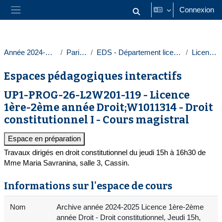
Passer au contenu principal
Connexion
Activer/désactiver la saisie
Panneau latéral
Année 2024-2025
Paris 1
EDS - Département licences
Licences
Espaces pédagogiques interactifs
UP1-PROG-26-L2W201-119 - Licence
1ère-2ème année Droit;W1011314 - Droit
constitutionnel I - Cours magistral
Espace en préparation
Travaux dirigés en droit constitutionnel du jeudi 15h à 16h30 de
Mme Maria Savranina, salle 3, Cassin.
Informations sur l'espace de cours
Nom
Archive année 2024-2025 Licence 1ère-2ème
année Droit - Droit constitutionnel, Jeudi 15h,