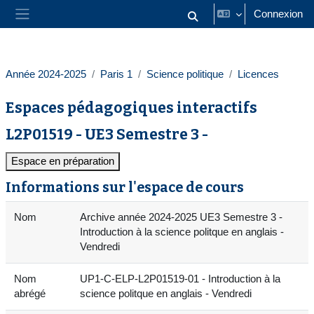
Passer au contenu principal
Connexion
Activer/désactiver la saisie
Panneau latéral
Année 2024-2025
Paris 1
Science politique
Licences
Espaces pédagogiques interactifs
L2P01519 - UE3 Semestre 3 -
Espace en préparation
Informations sur l'espace de cours
Nom
Archive année 2024-2025 UE3 Semestre 3 -
Introduction à la science politque en anglais -
Vendredi
Nom
UP1-C-ELP-L2P01519-01 - Introduction à la
abrégé
science politque en anglais - Vendredi