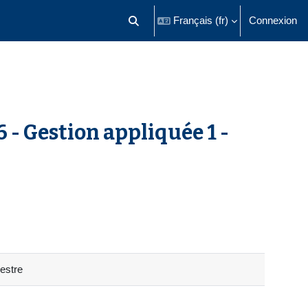
Français ‎(fr)‎
Connexion
Activer/désactiver la saisie de recherch
 - Gestion appliquée 1 -
estre