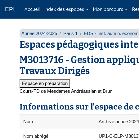
Passer au contenu principal
EPI
Accueil
Index des espaces
Mon parcours
Re
Année 2024-2025
Paris 1
EDS - Inst. admin. économi
Espaces pédagogiques inte
M3013716 - Gestion appliqu
Travaux Dirigés
Espace en préparation
Cours-TD de Mesdames Andréassian et Brun
Informations sur l'espace de 
Nom
Archive année 202
Nom abrégé
UP1-C-ELP-M30137