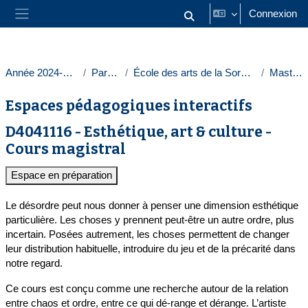
Passer au contenu principal
Connexion
Activer/désactiver la saisie
Panneau latéral
Année 2024-2025
Paris 1
École des arts de la Sorbonne
Masters
Espaces pédagogiques interactifs
D4041116 - Esthétique, art & culture -
Cours magistral
Espace en préparation
Le désordre peut nous donner à penser une dimension esthétique
particulière. Les choses y prennent peut-être un autre ordre, plus
incertain. Posées autrement, les choses permettent de changer
leur distribution habituelle, introduire du jeu et de la précarité dans
notre regard.
Ce cours est conçu comme une recherche autour de la relation
entre chaos et ordre, entre ce qui dé-range et dérange. L’artiste