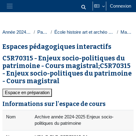
Passer au contenu principal
Connexion
Activer/désactiver la saisie
Panneau latéral
Année 2024-2025
Paris 1
École histoire art et archéo Sorbonne
Masters
Espaces pédagogiques interactifs
C5R70315 - Enjeux socio-politiques du
patrimoine - Cours magistral;C5R70315
- Enjeux socio-politiques du patrimoine
- Cours magistral
Espace en préparation
Informations sur l'espace de cours
Nom
Archive année 2024-2025 Enjeux socio-
politiques du patrimoine