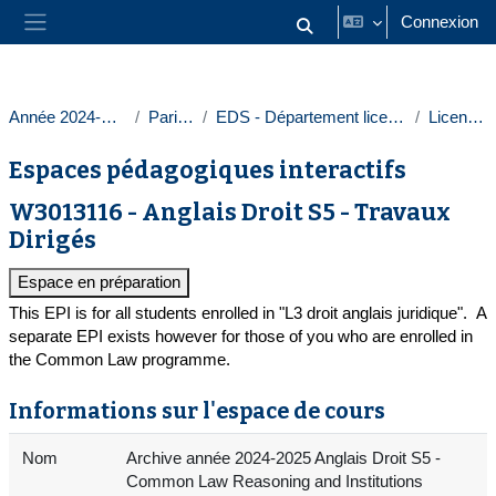
Passer au contenu principal
Connexion
Activer/désactiver la saisie
Panneau latéral
Année 2024-2025
Paris 1
EDS - Département licences
Licences
Espaces pédagogiques interactifs
W3013116 - Anglais Droit S5 - Travaux
Dirigés
Espace en préparation
This EPI is for all students enrolled in "L3 droit anglais juridique". A
separate EPI exists however for those of you who are enrolled in
the Common Law programme.
Informations sur l'espace de cours
Nom
Archive année 2024-2025 Anglais Droit S5 -
Common Law Reasoning and Institutions