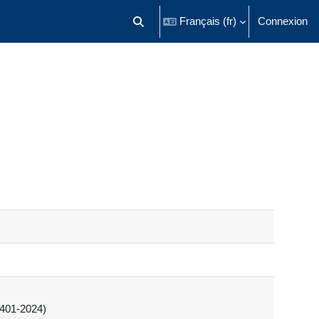
Français ‎(fr)‎
Connexion
Activer/désactiver la saisie de recherch
W401-2024)