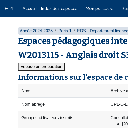
Passer au contenu principal
EPI
Accueil
Index des espaces
Mon parcours
Re
Année 2024-2025
Paris 1
EDS - Département licenc
Espaces pédagogiques inte
W2013115 - Anglais droit S
Espace en préparation
Informations sur l'espace de 
Nom
Archive 
Nom abrégé
UP1-C-E
Groupes utilisateurs inscrits
Consultat
[20