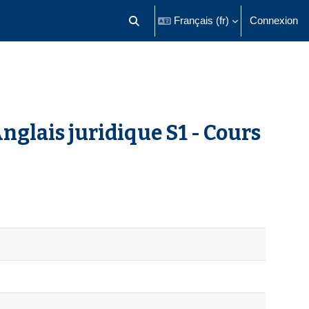
Français ‎(fr)‎
Connexion
Activer/désactiver la saisie de recherch
nglais juridique S1 - Cours