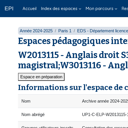
Passer au contenu principal
EPI
Accueil
Index des espaces
Mon parcours
Re
Année 2024-2025
Paris 1
EDS - Département licenc
Espaces pédagogiques inte
W2013115 - Anglais droit S3
magistral;W3013116 - Angla
Espace en préparation
Informations sur l'espace de 
Nom
Archive année 2024-2025
Nom abrégé
UP1-C-ELP-W2013115-17
Groupes utilisateurs inscrits
Consultation des ressourc