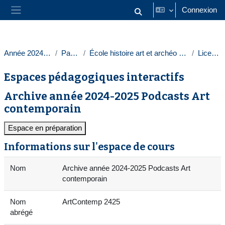
Passer au contenu principal
Connexion
Activer/désactiver la saisie
Panneau latéral
Année 2024-2025
Paris 1
École histoire art et archéo Sorbonne
Licences
Espaces pédagogiques interactifs
Archive année 2024-2025 Podcasts Art
contemporain
Espace en préparation
Informations sur l'espace de cours
Nom
Archive année 2024-2025 Podcasts Art
contemporain
Nom
ArtContemp 2425
abrégé