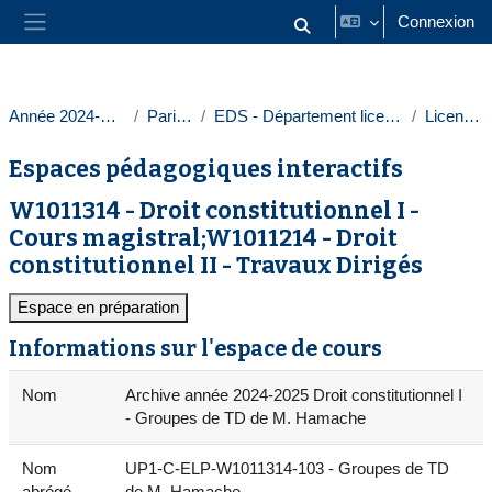
Passer au contenu principal
Connexion
Activer/désactiver la saisie
Panneau latéral
Année 2024-2025
Paris 1
EDS - Département licences
Licences
Espaces pédagogiques interactifs
W1011314 - Droit constitutionnel I -
Cours magistral;W1011214 - Droit
constitutionnel II - Travaux Dirigés
Espace en préparation
Informations sur l'espace de cours
Nom
Archive année 2024-2025 Droit constitutionnel I
- Groupes de TD de M. Hamache
Nom
UP1-C-ELP-W1011314-103 - Groupes de TD
abrégé
de M. Hamache