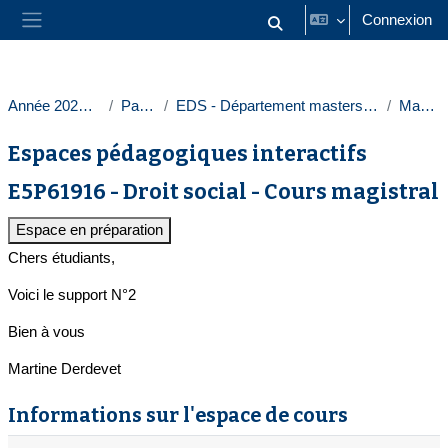
Passer au contenu principal
Connexion
Activer/désactiver la saisie
Panneau latéral
Année 2024-2025
Paris 1
EDS - Département masters droit privé
Masters
Espaces pédagogiques interactifs
E5P61916 - Droit social - Cours magistral
Espace en préparation
Chers étudiants,
Voici le support N°2
Bien à vous
Martine Derdevet
Informations sur l'espace de cours