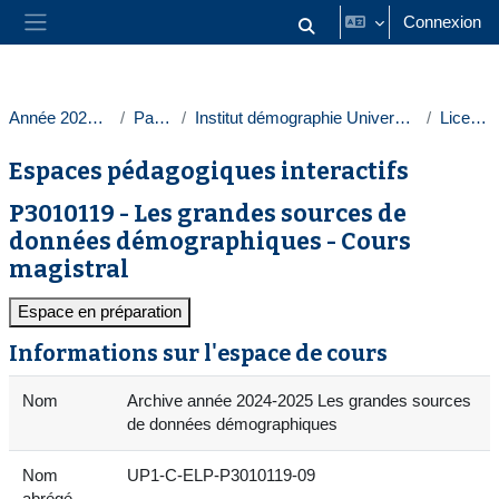
Passer au contenu principal
Connexion
Activer/désactiver la saisie
Panneau latéral
Année 2024-2025
Paris 1
Institut démographie Université Paris 1
Licences
Espaces pédagogiques interactifs
P3010119 - Les grandes sources de
données démographiques - Cours
magistral
Espace en préparation
Informations sur l'espace de cours
Nom
Archive année 2024-2025 Les grandes sources
de données démographiques
Nom
UP1-C-ELP-P3010119-09
abrégé