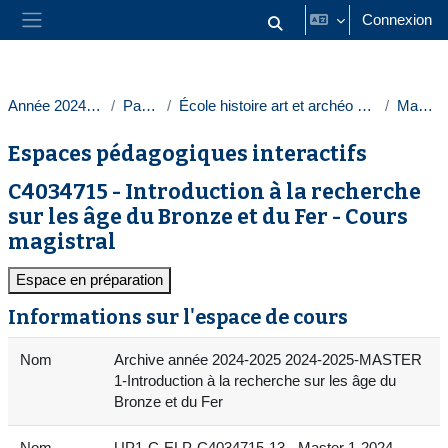
Passer au contenu principal
Connexion
Activer/désactiver la saisie
Panneau latéral
Année 2024-2025
Paris 1
École histoire art et archéo Sorbonne
Masters
Espaces pédagogiques interactifs
C4034715 - Introduction à la recherche
sur les âge du Bronze et du Fer - Cours
magistral
Espace en préparation
Informations sur l'espace de cours
Nom
Archive année 2024-2025 2024-2025-MASTER
1-Introduction à la recherche sur les âge du
Bronze et du Fer
Nom
UP1-C-ELP-C4034715-13 - Master 1-2024-